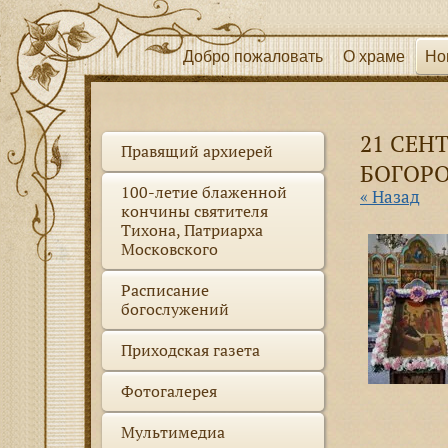
Добро пожаловать
О храме
Но
21 СЕН
Правящий архиерей
БОГОР
100-летие блаженной
« Назад
кончины святителя
Тихона, Патриарха
Московского
Расписание
богослужений
Приходская газета
Фотогалерея
Мультимедиа